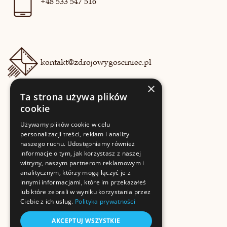
+48 533 547 516
kontakt@zdrojowygosciniec.pl
×
Ta strona używa plików
cookie
Używamy plików cookie w celu
personalizacji treści, reklam i analizy
naszego ruchu. Udostępniamy również
informacje o tym, jak korzystasz z naszej
witryny, naszym partnerom reklamowym i
analitycznym, którzy mogą łączyć je z
innymi informacjami, które im przekazałeś
lub które zebrali w wyniku korzystania przez
Ciebie z ich usług.
Polityka prywatności
AKCEPTUJ WSZYSTKIE