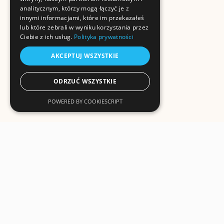
analitycznym, którzy mogą łączyć je z
innymi informacjami, które im przekazałeś
lub które zebrali w wyniku korzystania przez
Ciebie z ich usług.
Polityka prywatności
AKCEPTUJ WSZYSTKIE
ODRZUĆ WSZYSTKIE
POWERED BY COOKIESCRIPT