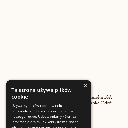
×
Ta strona używa plików
cookie
ul. Garncarska 18A
34-700 Rabka-Zdrój
Używamy plików cookie w celu
personalizacji treści, reklam i analizy
naszego ruchu. Udostępniamy również
informacje o tym, jak korzystasz z naszej
witryny, naszym partnerom reklamowym i