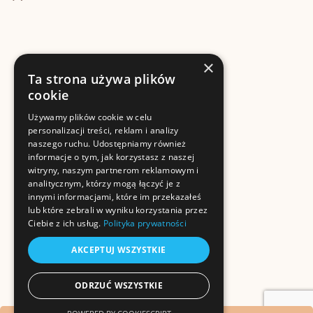
×
Ta strona używa plików
cookie
Używamy plików cookie w celu
personalizacji treści, reklam i analizy
naszego ruchu. Udostępniamy również
informacje o tym, jak korzystasz z naszej
witryny, naszym partnerom reklamowym i
analitycznym, którzy mogą łączyć je z
innymi informacjami, które im przekazałeś
lub które zebrali w wyniku korzystania przez
Ciebie z ich usług.
Polityka prywatności
AKCEPTUJ WSZYSTKIE
ODRZUĆ WSZYSTKIE