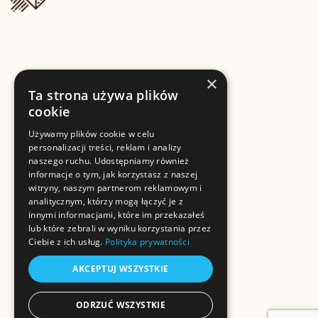
×
Ta strona używa plików
cookie
Używamy plików cookie w celu
personalizacji treści, reklam i analizy
naszego ruchu. Udostępniamy również
informacje o tym, jak korzystasz z naszej
witryny, naszym partnerom reklamowym i
analitycznym, którzy mogą łączyć je z
innymi informacjami, które im przekazałeś
lub które zebrali w wyniku korzystania przez
Ciebie z ich usług.
Polityka prywatności
AKCEPTUJ WSZYSTKIE
ODRZUĆ WSZYSTKIE