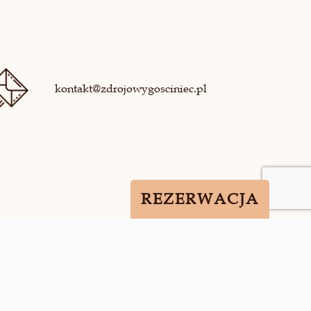
kontakt@zdrojowygosciniec.pl
REZERWACJA