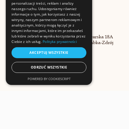
personalizacji treści, reklam i analizy
naszego ruchu. Udostępniamy również
informacje o tym, jak korzystasz z naszej
witryny, naszym partnerom reklamowym i
analitycznym, którzy mogą łączyć je z
innymi informacjami, które im przekazałeś
lub które zebrali w wyniku korzystania przez
ul. Garncarska 18A
Ciebie z ich usług.
Polityka prywatności
34-700 Rabka-Zdrój
AKCEPTUJ WSZYSTKIE
ODRZUĆ WSZYSTKIE
POWERED BY COOKIESCRIPT